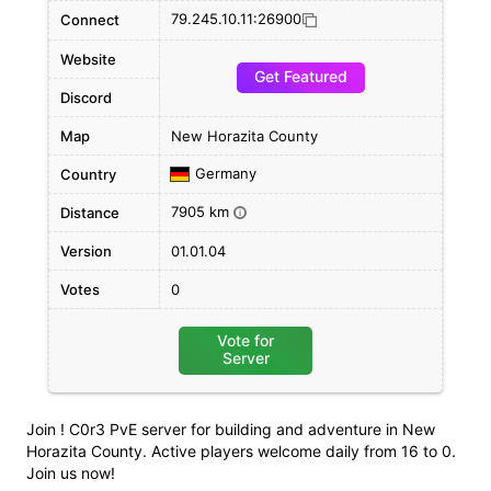
79.245.10.11:26900
Connect
Website
Get Featured
Discord
Map
New Horazita County
Germany
Country
7905 km
Distance
i
Version
01.01.04
Votes
0
Vote for
Server
Join ! C0r3 PvE server for building and adventure in New
Horazita County. Active players welcome daily from 16 to 0.
Join us now!