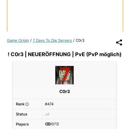
Game Origin
/
7 Days To Die Servers
/
C0r3
! C0r3 | NEUERÖFFNUNG | PvE (PvP möglich)
C0r3
Rank
#474
i
Status
0/12
Players