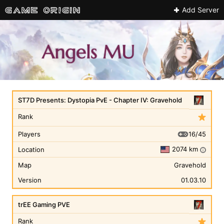
Add Server
ST7D Presents: Dystopia PvE - Chapter IV: Gravehold
Rank
16/45
Players
2074 km
Location
i
Map
Gravehold
Version
01.03.10
trEE Gaming PVE
Rank