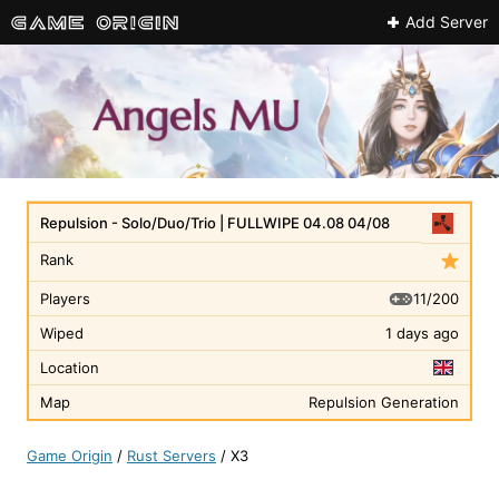
Add Server
Repulsion - Solo/Duo/Trio | FULLWIPE 04.08 04/08
Rank
11/200
Players
Wiped
1 days ago
Location
Map
Repulsion Generation
Game Origin
/
Rust Servers
/
X3