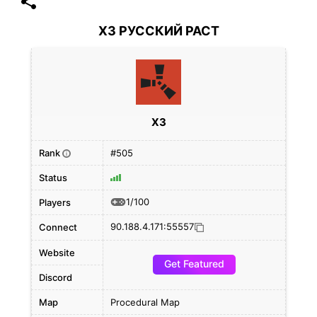
X3 РУССКИЙ РАСТ
X3
Rank
#505
i
Status
1/100
Players
90.188.4.171:55557
Connect
Website
Get Featured
Discord
Map
Procedural Map