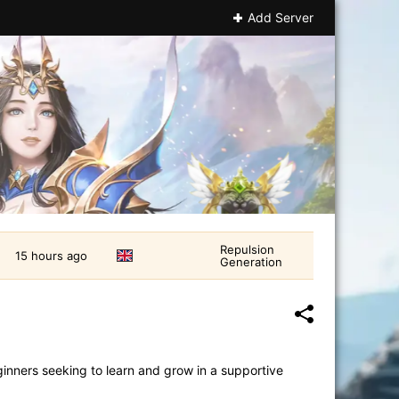
Add Server
Repulsion
15 hours ago
Generation
ginners seeking to learn and grow in a supportive