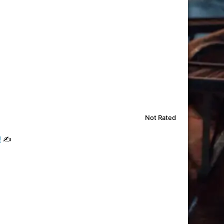
Not Rated
!
✍️