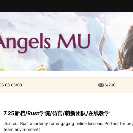
 06.08 06/08
6/200
7.25新档/Rust学院/仿官/萌新团队/在线教学
Join our Rust academy for engaging online lessons. Perfect for be
team environment!