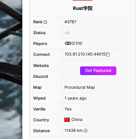
Rust学院
Rank
#3787
i
Status
0/100
Players
103.91.210.145:44015
Connect
Website
Get Featured
Discord
Map
Procedural Map
Wiped
1 years ago
Vanilla
Yes
China
Country
11438 km
Distance
i