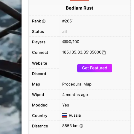
Bedlam Rust
Rank
#2651
i
Status
0/100
Players
185.135.83.35:35000
Connect
Website
Get Featured
Discord
Map
Procedural Map
Wiped
4 months ago
Modded
Yes
Russia
Country
8853 km
Distance
i