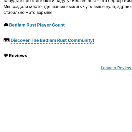
Забудьте про цветочки и радугу! Bedlam Rust – это сервер Rust
Мы создали место, где шансы выжить чуть выше нуля, здравый
стабильно – это взрывы.
🎮
Bedlam Rust Player Count
🗺️
Discover The Bedlam Rust Community!
💬
Reviews
Leave a Review