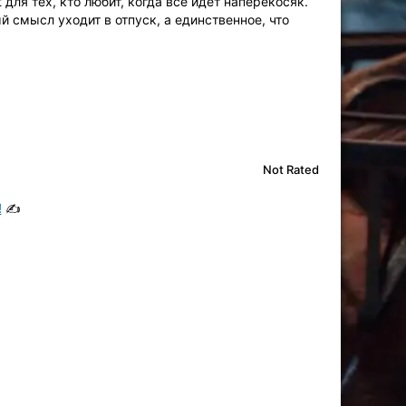
 для тех, кто любит, когда всё идёт наперекосяк.
 смысл уходит в отпуск, а единственное, что
Not Rated
!
✍️