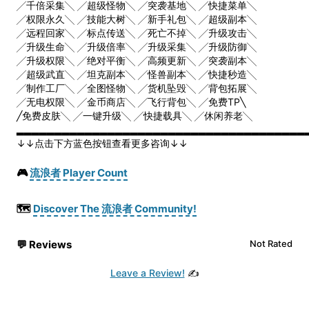
╱千倍采集╲ ╱超级怪物╲ ╱突袭基地╲ ╱快捷菜单╲
╱权限永久╲ ╱技能大树╲ ╱新手礼包╲ ╱超级副本╲
╱远程回家╲ ╱标点传送╲ ╱死亡不掉╲ ╱升级攻击╲
╱升级生命╲ ╱升级倍率╲ ╱升级采集╲ ╱升级防御╲
╱升级权限╲ ╱绝对平衡╲ ╱高频更新╲ ╱突袭副本╲
╱超级武直╲ ╱坦克副本╲ ╱怪兽副本╲ ╱快捷秒造╲
╱制作工厂╲ ╱全图怪物╲ ╱货机坠毁╲ ╱背包拓展╲
╱无电权限╲ ╱金币商店╲ ╱飞行背包╲ ╱免费TP╲
╱免费皮肤╲ ╱一键升级╲ ╱快捷载具╲ ╱休闲养老╲
▂▂▂▂▂▂▂▂▂▂▂▂▂▂▂▂▂▂▂▂▂▂▂▂▂▂▂▂▂▂▂▂▂▂▂▂▂▂
↓↓点击下方蓝色按钮查看更多咨询↓↓
🎮
流浪者 Player Count
🗺️
Discover The 流浪者 Community!
💬
Reviews
Not Rated
Leave a Review!
✍️