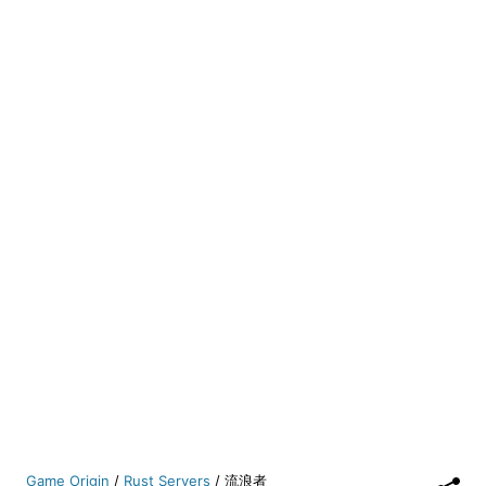
Game Origin
/
Rust Servers
/
流浪者