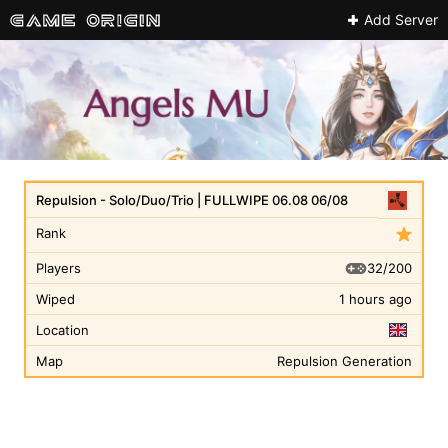
Add Server
Repulsion - Solo/Duo/Trio | FULLWIPE 06.08 06/08
Rank
32/200
Players
Wiped
1 hours ago
Location
Map
Repulsion Generation