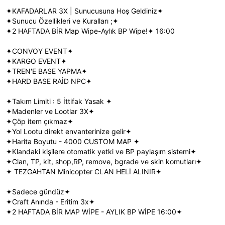
✦KAFADARLAR 3X | Sunucusuna Hoş Geldiniz✦
✦Sunucu Özellikleri ve Kuralları ;✦
✦2 HAFTADA BİR Map Wipe-Aylık BP Wipe!✦ 16:00
✦CONVOY EVENT✦
✦KARGO EVENT✦
✦TREN'E BASE YAPMA✦
✦HARD BASE RAİD NPC✦
✦Takım Limiti : 5 İttifak Yasak ✦
✦Madenler ve Lootlar 3X✦
✦Çöp item çıkmaz✦
✦Yol Lootu direkt envanterinize gelir✦
✦Harita Boyutu - 4000 CUSTOM MAP ✦
✦Klandaki kişilere otomatik yetki ve BP paylaşım sistemi✦
✦Clan, TP, kit, shop,RP, remove, bgrade ve skin komutları✦
✦ TEZGAHTAN Minicopter CLAN HELİ ALINIR✦
✦Sadece gündüz✦
✦Craft Anında - Eritim 3x✦
✦2 HAFTADA BİR MAP WİPE - AYLIK BP WİPE 16:00✦