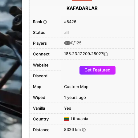
KAFADARLAR
Rank
#5426
i
Status
0/125
Players
185.23.17.209:28027
Connect
Website
Get Featured
Discord
Map
Custom Map
Wiped
1 years ago
Vanilla
Yes
Lithuania
Country
8326 km
Distance
i