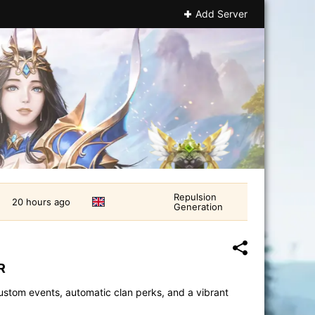
Add Server
Repulsion
20 hours ago
Generation
R
stom events, automatic clan perks, and a vibrant