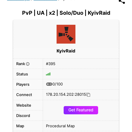
PvP | UA | x2 | Solo/Duo | KyivRaid
KyivRaid
Rank
#395
i
Status
0/100
Players
178.20.154.202:28015
Connect
Website
Get Featured
Discord
Map
Procedural Map