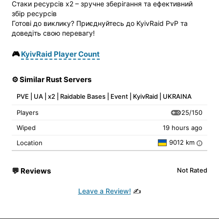
Стаки ресурсів x2 – зручне зберігання та ефективний
збір ресурсів
Готові до виклику? Приєднуйтесь до KyivRaid PvP та
доведіть свою перевагу!
🎮
KyivRaid Player Count
⚙️ Similar Rust Servers
PVE | UA | x2 | Raidable Bases | Event | KyivRaid | UKRAINA
25/150
Players
Wiped
19 hours ago
9012 km
Location
i
💬
Reviews
Not Rated
Leave a Review!
✍️