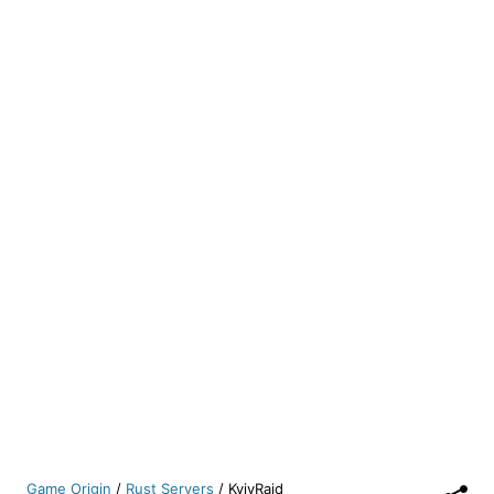
Game Origin
/
Rust Servers
/
KyivRaid