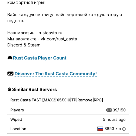
комфортной игры!
Вайп каждую пятницу, вайп чертежей каждую вторую
неделю.
Наш магазин - rustcasta.ru
Мы вконтакте - vk.com/rust_casta
Discord & Steam
🎮
Rust Casta Player Count
🗺️
Discover The Rust Casta Community!
⚙️ Similar Rust Servers
Rust Casta FAST [MAX3|X5/X10|TP|Remove|RPG]
39/150
Players
Wiped
5 hours ago
8853 km
Location
i