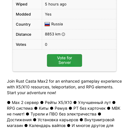
Wiped
5 hours ago
Modded
Yes
Russia
Country
8853 km
Distance
i
Votes
0
Vote for
Server
Join Rust Casta Max2 for an enhanced gameplay experience
with X5/X10 resources, teleportation, and RPG elements.
Start your adventure now!
● Max 2 сервер ● Рейты Х5/Х10 ● Улучшенный лут ●
RPG система ● Киты ● Ремув ● РТ без карточек ● МВК
не гниет! ● Турели и ПВО без электричества ●
Достижения ● Установка карьеров ● Внутриигровой
магазин ● Календарь вайпов ● И многое другое для