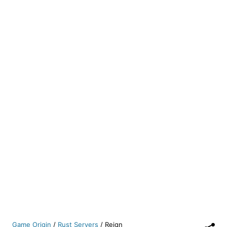
Game Origin
/
Rust Servers
/
Reign