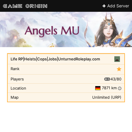
Add Server
Life RP|Heists|Cops|Jobs|UnturnedRoleplay.com
Rank
43/80
Players
7871 km
Location
i
Map
Unlimited (URP)