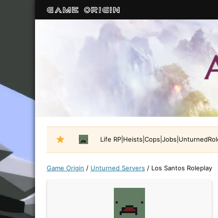
Life RP|Heists|Cops|Jobs|UnturnedRo
Game Origin
/
Unturned Servers
/
Los Santos Roleplay