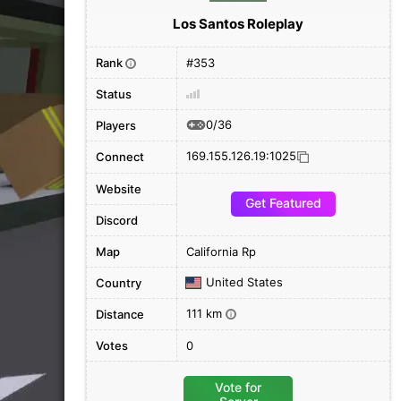
Los Santos Roleplay
Rank
#353
i
Status
0/36
Players
169.155.126.19:1025
Connect
Website
Get Featured
Discord
Map
California Rp
United States
Country
111 km
Distance
i
Votes
0
Vote for