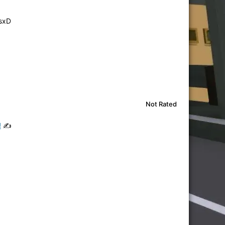
isxD
Not Rated
!
✍️