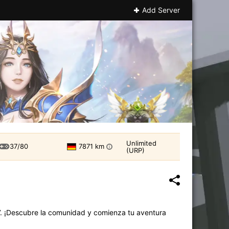
Add Server
Unlimited
37/80
7871 km
i
(URP)
7. ¡Descubre la comunidad y comienza tu aventura