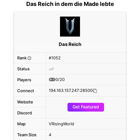
Das Reich in dem die Made lebte
Das Reich
Rank
#1052
i
Status
0/20
Players
194.163.157.247:28500
Connect
Website
Get Featured
Discord
Map
VRisingWorld
Team Size
4