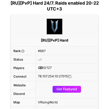
[RU][PvP] Hard 24/7. Raids enabled 20-22
UTC+3
[RU][PvP] Hard
Rank
#667
i
Status
0/127
Players
78.107.254.10:27015
Connect
Website
Get Featured
Discord
Map
VRisingWorld